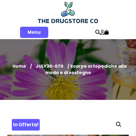
Skip
to
content
Menu
Home
/
JULY30-070
/ Scarpe ortopediche alla
moda e di sostegno
In Offerta!