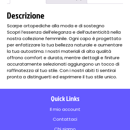
quantità
Descrizione
Scarpe ortopediche alla moda e di sostegno
Scopri l’essenza dell’eleganza e dell’autenticità nella
nostra collezione femminile. Ogni capo è progettato
per enfatizzare la tua bellezza naturale e aumentare
la tua autostima. I nostri materiali di alta qualità
offrono comfort e durata, mentre dettagli e finiture
accuratamente selezionati aggiungono un tocco di
raffinatezza al tuo stile. Con i nostri abiti ti sentirai
pronta a distinguerti ed esprimere il tuo stile unico.
Quick Links
Il mio account
Contattaci
Chi siamo