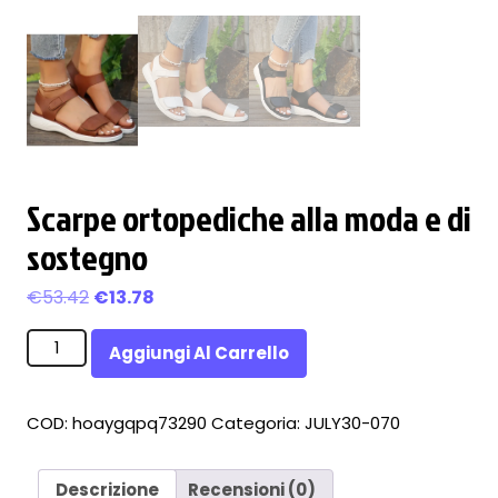
Scarpe ortopediche alla moda e di
sostegno
Il
Il
€
53.42
€
13.78
prezzo
prezzo
Scarpe
originale
attuale
Aggiungi Al Carrello
ortopediche
era:
è:
alla
€53.42.
€13.78.
moda
COD:
hoaygqpq73290
Categoria:
JULY30-070
e
di
sostegno
Descrizione
Recensioni (0)