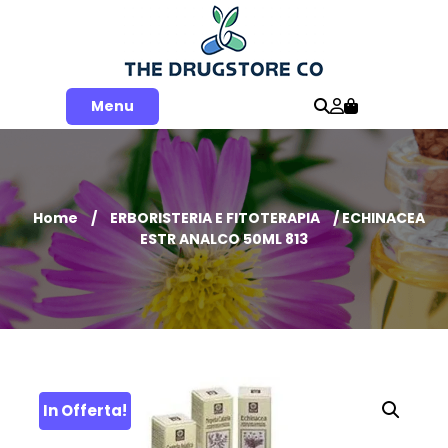
Skip
to
content
Menu
Home
/
ERBORISTERIA E FITOTERAPIA
/ ECHINACEA
ESTR ANALCO 50ML 813
In Offerta!