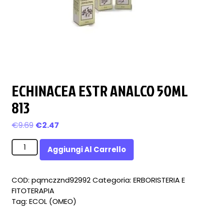
ECHINACEA ESTR ANALCO 50ML
813
Il
Il
€
9.69
€
2.47
prezzo
prezzo
ECHINACEA
originale
attuale
Aggiungi Al Carrello
ESTR
era:
è:
ANALCO
€9.69.
€2.47.
50ML
COD:
pqmczznd92992
Categoria:
ERBORISTERIA E
813
FITOTERAPIA
quantità
Tag:
ECOL (OMEO)