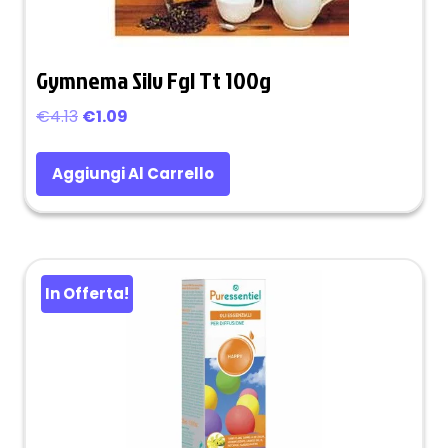
Gymnema Silv Fgl Tt 100g
Il
Il
€
4.13
€
1.09
prezzo
prezzo
originale
attuale
Aggiungi Al Carrello
era:
è:
€4.13.
€1.09.
In Offerta!