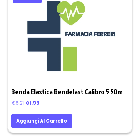
Benda Elastica Bendelast Calibro 5 50m
Il
Il
€
8.21
€
1.98
prezzo
prezzo
originale
attuale
Aggiungi Al Carrello
era:
è:
€8.21.
€1.98.