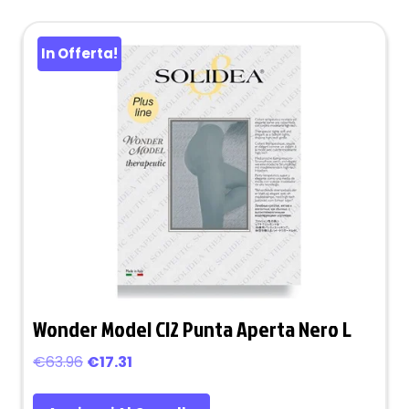
In Offerta!
Wonder Model Cl2 Punta Aperta Nero L
Il
Il
€
63.96
€
17.31
prezzo
prezzo
originale
attuale