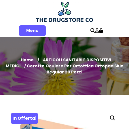
Skip
to
content
Menu
Home
/
ARTICOLI SANITARI E DISPOSITIVI
MEDICI
/ Cerotto Oculare Per Ortottica Ortopad Skin
Regular 20 Pezzi
In Offerta!