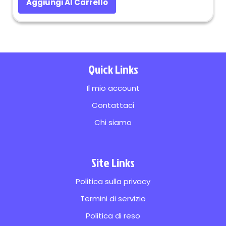
Aggiungi Al Carrello
era:
è:
€63.96.
€17.31.
Quick Links
Il mio account
Contattaci
Chi siamo
Site Links
Politica sulla privacy
Termini di servizio
Politica di reso