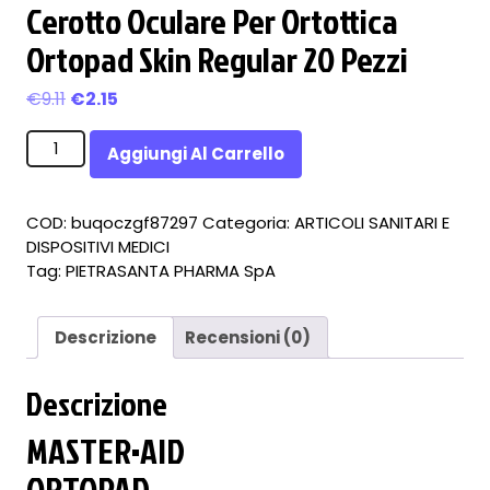
Cerotto Oculare Per Ortottica
Ortopad Skin Regular 20 Pezzi
Il
Il
€
9.11
€
2.15
prezzo
prezzo
Cerotto
originale
attuale
Aggiungi Al Carrello
Oculare
era:
è:
Per
€9.11.
€2.15.
Ortottica
COD:
buqoczgf87297
Categoria:
ARTICOLI SANITARI E
Ortopad
DISPOSITIVI MEDICI
Skin
Tag:
PIETRASANTA PHARMA SpA
Regular
20
Pezzi
Descrizione
Recensioni (0)
quantità
Descrizione
MASTER•AID
ORTOPAD