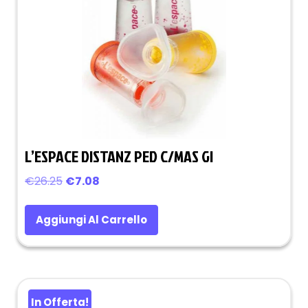
L’ESPACE DISTANZ PED C/MAS GI
Il
Il
€
26.25
€
7.08
prezzo
prezzo
originale
attuale
Aggiungi Al Carrello
era:
è:
€26.25.
€7.08.
In Offerta!